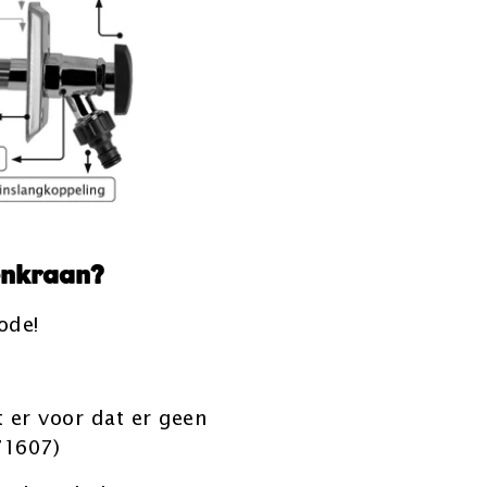
tenkraan?
ode!
 er voor dat er geen
71607)