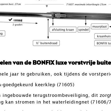
delen van de BONFIX luxe vorstvrije bui
hele jaar te gebruiken, ook tijdens de vorstperi
A-goedgekeurd keerklep (71605)
n ingebouwde terugstroombeveiliging, dit zorgt
rug kan stromen in het waterleidingnet (71606/