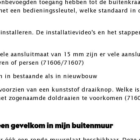
 onbevoegden toegang hebben tot de buitenkra
et een bedieningssleutel, welke standaard in
e installeren. De installatievideo's en het stapp
sele aansluitmaat van 15 mm zijn er vele aans
eren of persen (71606/71607)
ren in bestaande als in nieuwbouw
 voorzien van een kunststof draaiknop. Welke i
het zogenaamde doldraaien te voorkomen (716
een gevelkom in mijn buitenmuur