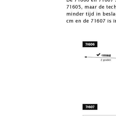
De 71606 en 71607 z
71605, maar de tech
minder tijd in besla
cm en de 71607 is i