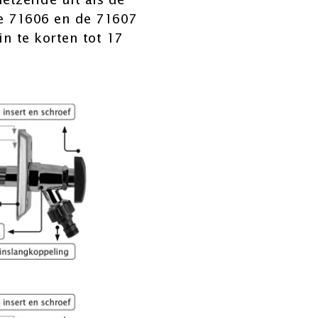
etzelfde uit als de
de 71606 en de 71607
in te korten tot 17