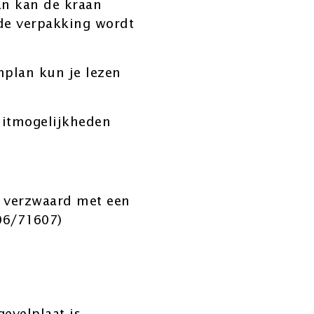
an kan de kraan
 de verpakking wordt
enplan kun je lezen
luitmogelijkheden
s verzwaard met een
06/71607)