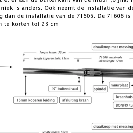
iet er aan de buitenkant van de muur (bijna) h
niek is anders. Ook neemt de installatie van 
g dan de installatie van de 71605. De 71606 is 
n te korten tot 23 cm.