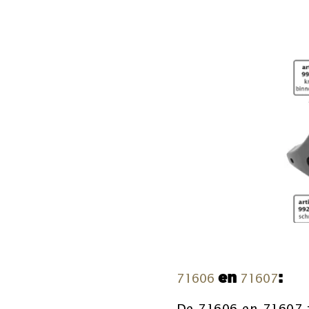
en
:
71606
71607