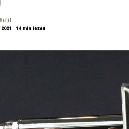
g
Buul
 2021
14 min lezen